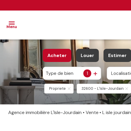
Menu
VENTES
Acheter
Louer
Estimer
LOCATIONS
ventes
IMMOBILIER
Type de bien
1
Localisat
De l'ancien
à l'année
PROFESSIONNEL
locations
De l'immo pro
De l'immo pro
ESTIMATION
Propriete
32600 - L'Isle-Jourdain
ALERTE-
EMAIL
Agence immobilière L'Isle-Jourdain
Vente
L isle jourdai
CONTACT
NOS
PARTENAIRES