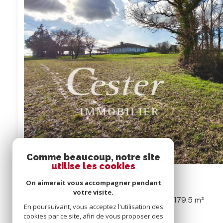
Comme beaucoup, notre site
utilise les cookies
Exclusivité
Prix en baisse
On aimerait vous accompagner pendant
votre visite.
Propriete 5 pièce(s)
4 chambre(s)
179.5 m²
En poursuivant, vous acceptez l'utilisation des
cookies par ce site, afin de vous proposer des
L'Isle-Jourdain (32600)