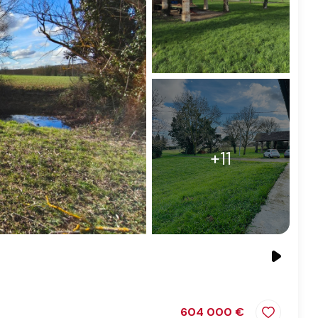
+11
604 000 €