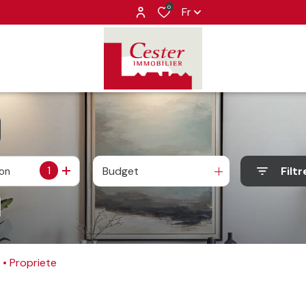
0
Fr
1
Budget
Filtr
ion
n
Propriete