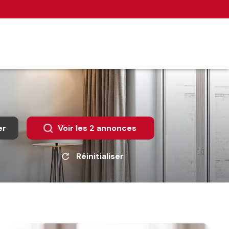
er
Voir les
2
annonces
Réinitialiser