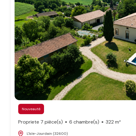
Nouveauté
Propriete 7 pièce(s)
6 chambre(s)
322 m²
L'Isle-Jourdain (32600)