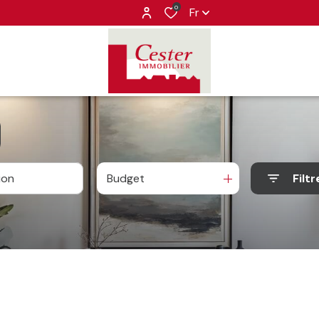
0
Fr
Budget
Filtr