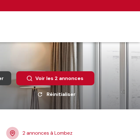
er
Voir les
2
annonces
Réinitialiser
2 annonces à Lombez