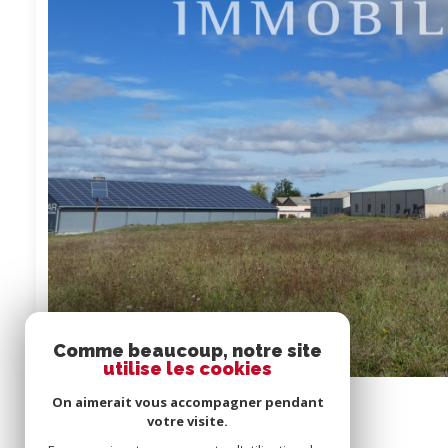
Comme beaucoup, notre site
utilise les cookies
On aimerait vous accompagner pendant
Terrains
3 739 m²
votre visite.
Lombez (32220)