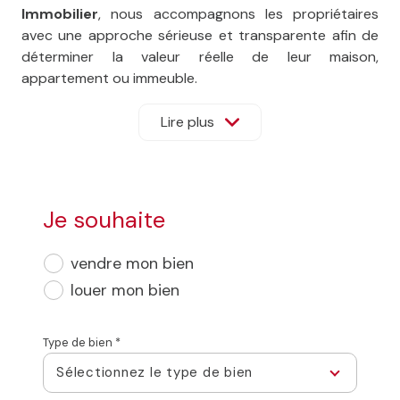
Immobilier
, nous accompagnons les propriétaires
avec une approche sérieuse et transparente afin de
déterminer la valeur réelle de leur maison,
appartement ou immeuble.
Notre analyse s’appuie sur plusieurs critères : le
prix
Lire plus
au m²
observé sur le secteur, l’emplacement du bien,
ses caractéristiques, son état général ainsi que les
dernières ventes réalisées sur le marché local.
Je souhaite
Notre agence indépendante réalise une
évaluation
immobilière offerte et personnalisée
, afin de vous
vendre mon bien
donner une vision claire de votre patrimoine et de
louer mon bien
positionner votre bien de manière cohérente. Cette
analyse du marché permet d’attirer des acquéreurs
qualifiés et de favoriser une vente dans les meilleures
Type de bien *
conditions.
Sélectionnez le type de bien
Cester Immobilier dispose également d’une expertise