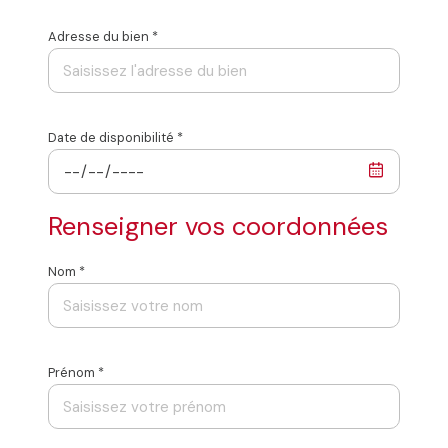
reconnue grâce à la présence d’un
expert judiciaire
Adresse du bien *
en évaluation immobilière auprès de la cour
d’appel d’Agen
, capable d’intervenir dans des
contextes plus spécifiques comme une succession, un
partage de patrimoine ou l’analyse indépendante de la
Date de disponibilité *
valeur d’un bien.
Renseigner vos coordonnées
Nom *
Prénom *