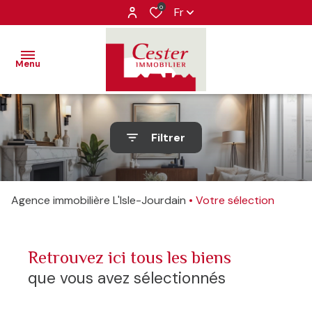
0
Fr
Menu
VENTES
Filtrer
LOCATIONS
ventes
IMMOBILIER
locations
Agence immobilière L'Isle-Jourdain
Votre sélection
PROFESSIONNEL
ESTIMATION
retrouvez ici tous les biens
ALERTE-
que vous avez sélectionnés
EMAIL