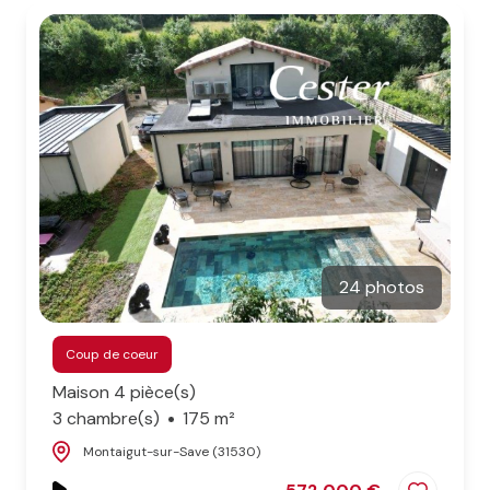
CONTACT
NOS
PARTENAIRES
BLOG
24 photos
Coup de coeur
Maison 4 pièce(s)
3 chambre(s)
175 m²
Montaigut-sur-Save (31530)