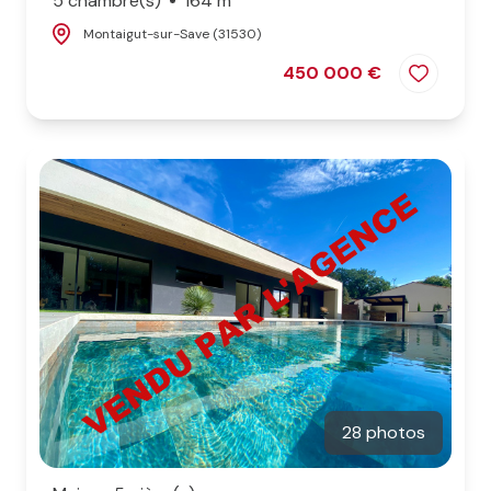
5 chambre(s)
164 m²
Montaigut-sur-Save (31530)
450 000 €
28 photos