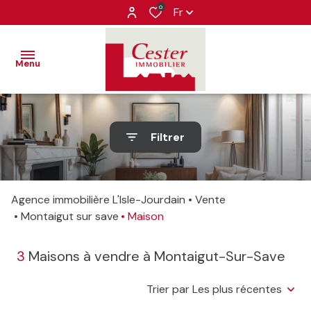
0
Fr
Menu
VENTES
Filtrer
LOCATIONS
ventes
IMMOBILIER
locations
Agence immobilière L'Isle-Jourdain
Vente
PROFESSIONNEL
Montaigut sur save
Maison
ESTIMATION
3
Maisons à vendre à Montaigut-Sur-Save
ALERTE-
EMAIL
Trier par Les plus récentes