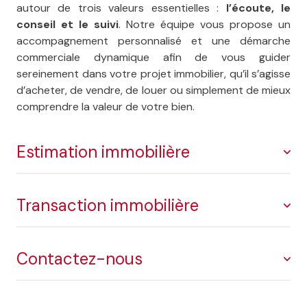
autour de trois valeurs essentielles :
l’écoute, le
conseil et le suivi
. Notre équipe vous propose un
accompagnement personnalisé et une démarche
commerciale dynamique afin de vous guider
sereinement dans votre projet immobilier, qu’il s’agisse
d’acheter, de vendre, de louer ou simplement de mieux
comprendre la valeur de votre bien.
Estimation immobilière
Transaction immobilière
Réaliser une
estimation immobilière à L’Isle-
Jourdain
est une étape déterminante pour vendre
dans de bonnes conditions. Notre équipe analyse
Contactez-nous
avec précision le prix au m², les caractéristiques du
Une transaction immobilière demande bien plus qu’une
bien et les tendances du marché afin de proposer une
simple diffusion d’annonce. Elle repose sur une
évaluation immobilière gratuite et cohérente
.
compréhension précise du marché et sur une relation