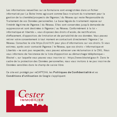
gestion de la clientèle/prospects de l'Agence / du Réseau qui reste Responsable du
Traitement de vos Données personnelles. La base légale du traitement repose sur
l'intérêt légitime de l'Agence / du Réseau. Elles sont conservées jusqu'à demande de
suppression et sont destinées à l'Agence / au Réseau. Conformément à la loi «
informatique et libertés », vous disposez des droits d’accès, de rectification,
d’effacement, d’opposition, de limitation et de portabilité de vos données. Vous pouvez
retirer votre consentement à tout moment en contactant directement l’Agence / Le
Réseau. Consultez le site
https://cnil.fr/fr
pour plus d’informations sur vos droits. Si vous
estimez, après avoir contacté l'Agence / le Réseau, que vos droits « Informatique et
Libertés » ne sont pas respectés, vous pouvez adresser une réclamation à la CNIL. Nous
vous informons de l’existence de la liste d'opposition au démarchage téléphonique «
Bloctel », sur laquelle vous pouvez vous inscrire ici :
https://www.bloctel.gouv.fr
. Dans le
cadre de la protection des Données personnelles, nous vous invitons à ne pas inscrire de
Données sensibles dans le champ de saisie libre.
Ce site est protégé par reCAPTCHA, les
Politiques de Confidentialité
et es
Conditions d'utilisation
de Google s'appliquent.
CESTER IMMOBILIER