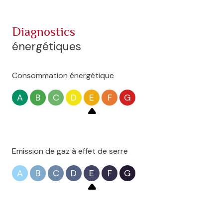
diagnostics
énergétiques
Consommation énergétique
A
B
C
D
E
F
G
Emission de gaz à effet de serre
A
B
C
D
E
F
G