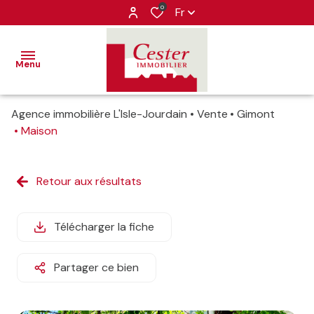
0
Fr
Menu
Agence immobilière L'Isle-Jourdain
Vente
Gimont
VENTES
Maison
LOCATIONS
ventes
Retour aux résultats
IMMOBILIER
locations
PROFESSIONNEL
Télécharger la fiche
ESTIMATION
Partager ce bien
ALERTE-
EMAIL