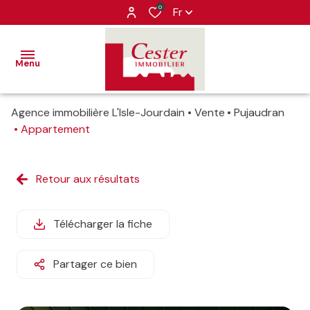
0
Fr
Menu
Agence immobilière L'Isle-Jourdain
Vente
Pujaudran
VENTES
Appartement
LOCATIONS
ventes
Retour aux résultats
IMMOBILIER
locations
PROFESSIONNEL
Télécharger la fiche
ESTIMATION
Partager ce bien
ALERTE-
EMAIL