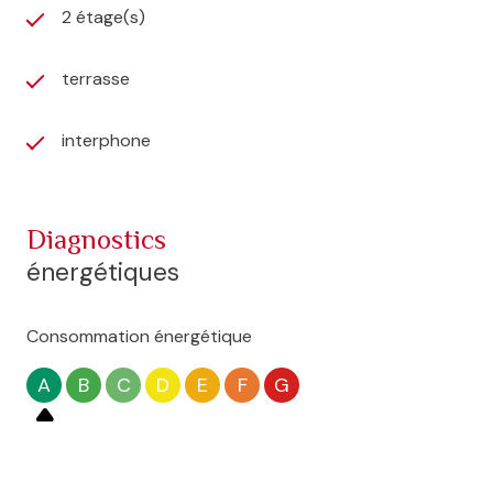
2 étage(s)
terrasse
interphone
diagnostics
énergétiques
Consommation énergétique
A
B
C
D
E
F
G