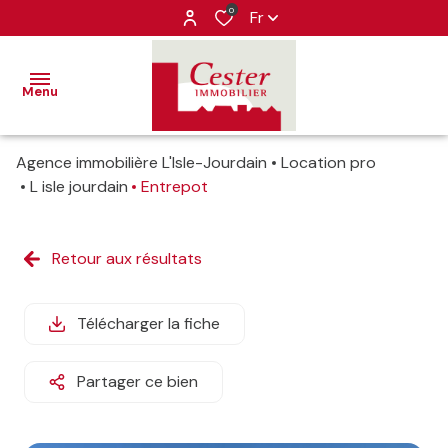
0
Fr
Menu
Agence immobilière L'Isle-Jourdain
Location pro
VENTES
L isle jourdain
Entrepot
LOCATIONS
ventes
Retour aux résultats
IMMOBILIER
locations
PROFESSIONNEL
Télécharger la fiche
ESTIMATION
Partager ce bien
ALERTE-
EMAIL