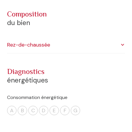
composition
du bien
Rez-de-chaussée
salle
301 m²
diagnostics
énergétiques
Consommation énergétique
A
B
C
D
E
F
G