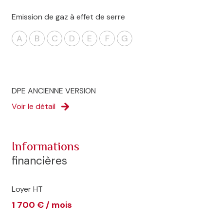
Emission de gaz à effet de serre
A
B
C
D
E
F
G
DPE ANCIENNE VERSION
Voir le détail
informations
financières
Loyer HT
1 700 € / mois